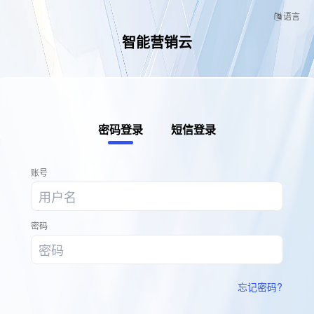
3
2
1
语言
API
智能营销云
密码登录
短信登录
账号
密码
忘记密码?